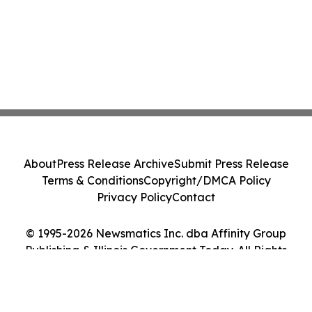
About
Press Release Archive
Submit Press Release
Terms & Conditions
Copyright/DMCA Policy
Privacy Policy
Contact
© 1995-2026 Newsmatics Inc. dba Affinity Group
Publishing & Illinois Government Today. All Rights
Reserved.
Cookie Settings / Your Privacy Choices